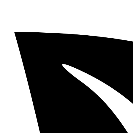
Videre
til
indhold