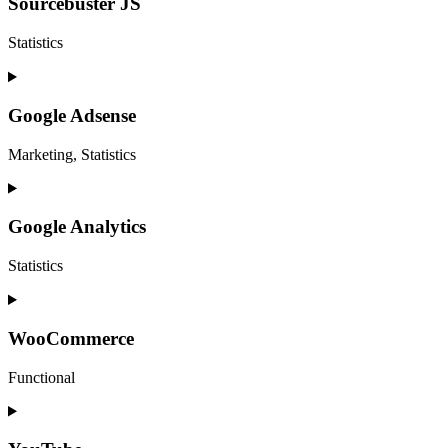
service
Sourcebuster JS
wordpress
Statistics
Consent
to
service
Google Adsense
sourcebuster-
js
Marketing, Statistics
Consent
to
service
Google Analytics
google-
adsense
Statistics
Consent
to
service
WooCommerce
google-
analytics
Functional
Consent
to
service