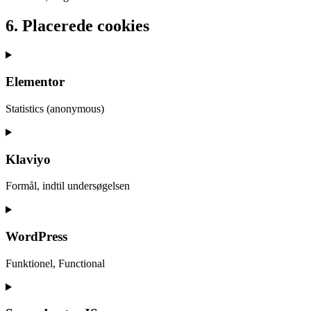
6. Placerede cookies
Elementor
Statistics (anonymous)
Consent
to
service
Klaviyo
elementor
Formål, indtil undersøgelsen
Consent
to
service
WordPress
klaviyo
Funktionel, Functional
Consent
to