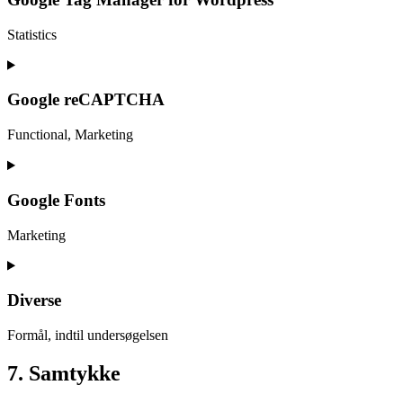
pixelyoursite
Statistics
Consent
to
service
Google reCAPTCHA
google-
tag-
Functional, Marketing
manager-
for-
Consent
wordpress
to
service
Google Fonts
google-
recaptcha
Marketing
Consent
to
service
Diverse
google-
fonts
Formål, indtil undersøgelsen
Consent
7. Samtykke
to
service