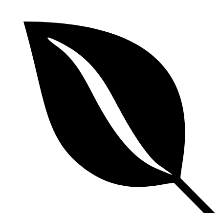
Videre
til
indhold