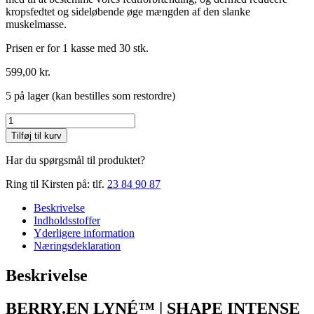
kropsfedtet og sideløbende øge mængden af den slanke
muskelmasse.
Prisen er for 1 kasse med 30 stk.
599,00
kr.
5 på lager (kan bestilles som restordre)
Lyné
30
Tilføj til kurv
stk.
antal
Har du spørgsmål til produktet?
Ring til Kirsten på: tlf.
23 84 90 87
Beskrivelse
Indholdsstoffer
Yderligere information
Næringsdeklaration
Beskrivelse
BERRY.EN LYNÉ™ | SHAPE INTENSE