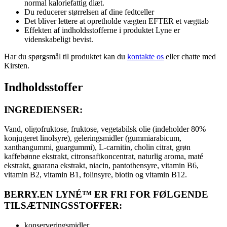
normal kaloriefattig diæt.
Du reducerer størrelsen af dine fedtceller
Det bliver lettere at opretholde vægten EFTER et vægttab
Effekten af indholdsstofferne i produktet Lyne er
videnskabeligt bevist.
Har du spørgsmål til produktet kan du
kontakte os
eller chatte med
Kirsten.
Indholdsstoffer
INGREDIENSER:
Vand, oligofruktose, fruktose, vegetabilsk olie (indeholder 80%
konjugeret linolsyre), geleringsmidler (gummiarabicum,
xanthangummi, guargummi), L-carnitin, cholin citrat, grøn
kaffebønne ekstrakt, citronsaftkoncentrat, naturlig aroma, maté
ekstrakt, guarana ekstrakt, niacin, pantothensyre, vitamin B6,
vitamin B2, vitamin B1, folinsyre, biotin og vitamin B12.
BERRY.EN LYNÉ™ ER FRI FOR FØLGENDE
TILSÆTNINGSSTOFFER:
konserveringsmidler