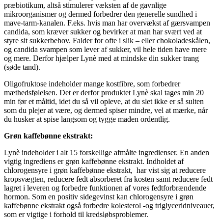
præbiotikum, altså stimulerer væksten af de gavnlige
mikroorganismer og dermed forbedrer den generelle sundhed i
mave-tarm-kanalen. F.eks. hvis man har overvækst af gærsvampen
candida, som kræver sukker og bevirker at man har svært ved at
styre sit sukkerbehov. Falder for ofte i slik – eller chokoladeskålen,
og candida svampen som lever af sukker, vil hele tiden have mere
og mere. Derfor hjælper Lynè med at mindske din sukker trang
(søde tand).
Oligofruktose indeholder mange kostfibre, som forbedrer
mæthedsfølelsen. Det er derfor produktet Lynè skal tages min 20
min før et måltid, idet du så vil opleve, at du slet ikke er så sulten
som du plejer at være, og dermed spiser mindre, vel at mærke, når
du husker at spise langsom og tygge maden ordentlig.
Grøn kaffebønne ekstrakt:
Lynè indeholder i alt 15 forskellige afmålte ingredienser. En anden
vigtig ingrediens er grøn kaffebønne ekstrakt. Indholdet af
chlorogensyre i grøn kaffebønne ekstrakt, har vist sig at reducere
kropsvægten, reducere fedt absorberet fra kosten samt reducere fedt
lagret i leveren og forbedre funktionen af vores fedtforbrændende
hormon. Som en positiv sidegevinst kan chlorogensyre i grøn
kaffebønne ekstrakt også forbedre kolesterol -og triglyceridniveauer,
som er vigtige i forhold til kredsløbsproblemer.