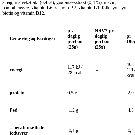
smag, mateekstrakt (0,4 %), guaranaekstrakt (0,4 %), niacin,
pantothensyre, vitamin B6, vitamin B2, vitamin B1, folinsyre syre,
biotin og vitamin B12.
pr.
NRV* pr.
daglig
daglig
pr
Ernæringsoplysninger
portion
portion
100
(25g)
(25g)
468 
117 kJ /
energi
–
/ 11
28 kcal
kcal
protein
0,5 g
–
2,0 
Fed
1,2 g
–
4,8
– heraf: mættede
0,1 g
–
0,4
fedtsyrer