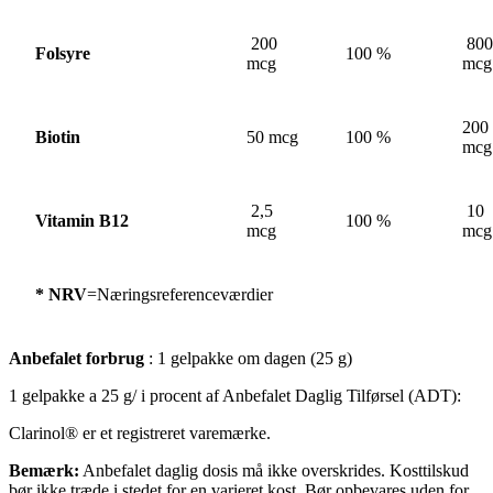
200
800
Folsyre
100 %
mcg
mcg
200
Biotin
50 mcg
100 %
mcg
2,5
10
Vitamin B12
100 %
mcg
mcg
*
NRV
=Næringsreferenceværdier
Anbefalet forbrug
: 1 gelpakke om dagen (25 g)
1 gelpakke a 25 g/ i procent af Anbefalet Daglig Tilførsel (ADT):
Clarinol® er et registreret varemærke.
Bemærk:
Anbefalet daglig dosis må ikke overskrides. Kosttilskud
bør ikke træde i stedet for en varieret kost. Bør opbevares uden for