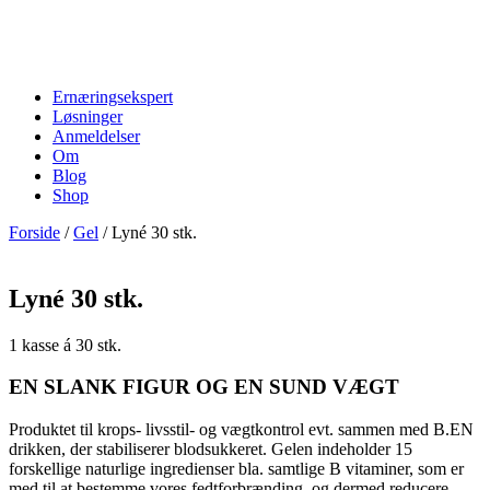
Ernæringsekspert
Løsninger
Anmeldelser
Om
Blog
Shop
Forside
/
Gel
/ Lyné 30 stk.
Lyné 30 stk.
1 kasse á 30 stk.
EN SLANK FIGUR OG EN SUND VÆGT
Produktet til krops- livsstil- og vægtkontrol evt. sammen med B.EN
drikken, der stabiliserer blodsukkeret. Gelen indeholder 15
forskellige naturlige ingredienser bla. samtlige B vitaminer, som er
med til at bestemme vores fedtforbrænding, og dermed reducere