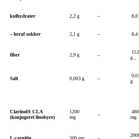
kulhydrater
2,2 g
–
8,8 
– heraf sukker
2,1 g
–
8,4 
11,
fiber
2,9 g
–
g _
0,0
Salt
0,003 g
–
g
Clarinol® CLA
1200
480
–
(konjugeret linolsyre)
mg
mg
200
L-carnitin
500 mg
–