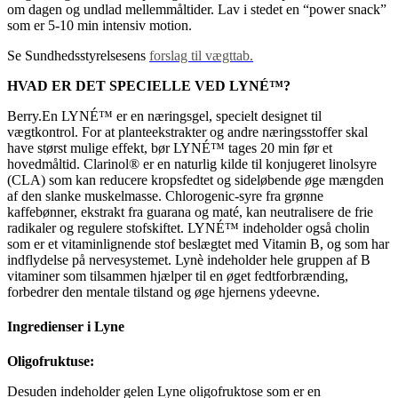
om dagen og undlad mellemmåltider. Lav i stedet en “power snack”
som er 5-10 min intensiv motion.
Se Sundhedsstyrelsesens
forslag til vægttab.
HVAD ER DET SPECIELLE VED LYNÉ™?
Berry.En LYNÉ™ er en næringsgel, specielt designet til
vægtkontrol. For at planteekstrakter og andre næringsstoffer skal
have størst mulige effekt, bør LYNÉ™ tages 20 min før et
hovedmåltid. Clarinol® er en naturlig kilde til konjugeret linolsyre
(CLA) som kan reducere kropsfedtet og sideløbende øge mængden
af den slanke muskelmasse. Chlorogenic-syre fra grønne
kaffebønner, ekstrakt fra guarana og maté, kan neutralisere de frie
radikaler og regulere stofskiftet. LYNÉ™ indeholder også cholin
som er et vitaminlignende stof beslægtet med Vitamin B, og som har
indflydelse på nervesystemet. Lynè indeholder hele gruppen af B
vitaminer som tilsammen hjælper til en øget fedtforbrænding,
forbedrer den mentale tilstand og øge hjernens ydeevne.
Ingredienser i Lyne
Oligofruktuse:
Desuden indeholder gelen Lyne oligofruktose som er en