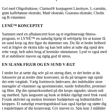
Gel med Oligofruktose, Clarinol® konjugeret Linolsyre, L-carnitin,
grøn kaffebønne ekstrakt, Matè ekstrakt, Guarana ekstrakt, Cholin
og B-vitaminer.
LYNÉ™ KONCEPTET
Sammen med en afbalanceret kost og et regelmæssigt fitness-
program, er LYNÉ™ en naturlig hjælp til selvhjælp for at kunne få
en sund krop og den figur du drømmer om. Du får et bedre helbred
ved at frigive de ekstra kilo og kan helt uden at sulte dig opnå den
rette vægt, helt uden brug af kemiske stimulanser. Lynè er også med
til at stabilisere maven og rigtig god til stress.
EN SLANK FIGUR OG EN SUND VÆGT
I stedet for at sætte dig selv på en streng diæt, er det bedre at du
fokuserer på at ændre dine kostvaner, så du på længere sigt opnår
det rette vægttab. Vælg fortrinsvis fødevarer, der indeholder store
mængder af vitaminer og spormineraler, sunde fedtstoffer, proteiner
og fibre. Øg din opmærksomhed på din krops signaler, såsom sult
og mæthed. Spis langsomt og husk at drikke rigeligt med frisk vand.
Fysisk aktivitet og motion fremmer fordøjelsen og fedtstofskiftet i
kroppen. Et naturligt ernæringstilskud kan også hjælpe og støtte dig
i reguleringen af din kropsvægt. Giv maven ro. Spis kun 3 måltider