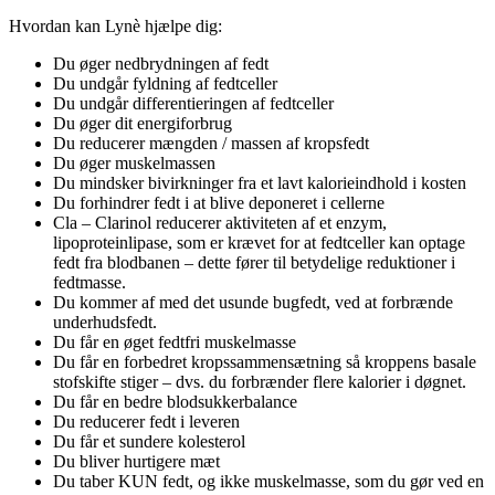
Hvordan kan Lynè hjælpe dig:
Du øger nedbrydningen af fedt
Du undgår fyldning af fedtceller
Du undgår differentieringen af fedtceller
Du øger dit energiforbrug
Du reducerer mængden / massen af kropsfedt
Du øger muskelmassen
Du mindsker bivirkninger fra et lavt kalorieindhold i kosten
Du forhindrer fedt i at blive deponeret i cellerne
Cla – Clarinol reducerer aktiviteten af et enzym,
lipoproteinlipase, som er krævet for at fedtceller kan optage
fedt fra blodbanen – dette fører til betydelige reduktioner i
fedtmasse.
Du kommer af med det usunde bugfedt, ved at forbrænde
underhudsfedt.
Du får en øget fedtfri muskelmasse
Du får en forbedret kropssammensætning så kroppens basale
stofskifte stiger – dvs. du forbrænder flere kalorier i døgnet.
Du får en bedre blodsukkerbalance
Du reducerer fedt i leveren
Du får et sundere kolesterol
Du bliver hurtigere mæt
Du taber KUN fedt, og ikke muskelmasse, som du gør ved en