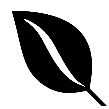
Videre
til
indhold